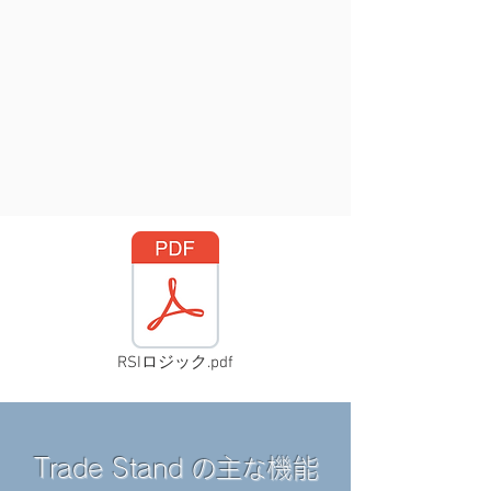
RSIロジック.pdf
Trade Stand
主
機能
の
な